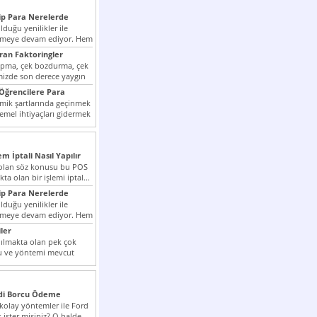
p Para Nerelerde
duğu yenilikler ile
irmeye devam ediyor. Hem
lini arttırmak hem...
ıran Faktoringler
apma, çek bozdurma, çek
mizde son derece yaygın
Öğrencilere Para
k şartlarında geçinmek
emel ihtiyaçları gidermek
zor olmak...
em İptali Nasıl Yapılır
t olan söz konusu bu POS
kta olan bir işlemi iptal...
p Para Nerelerde
duğu yenilikler ile
irmeye devam ediyor. Hem
lini arttırmak hem...
ler
ılmakta olan pek çok
lu ve yöntemi mevcut
 bunlar...
edi Borcu Ödeme
 kolay yöntemler ile Ford
 ister misiniz? O halde