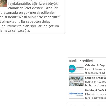
faydalanabileceğimiz en büyük
olanak develet destekli krediler
bu aşamada en çok merak edilenler
edisi nedir? Nasıl alınır? Ne kadardır?”
t olmaktadır. Bu sebepten dolayı
belirtilmekte olan soruları en çözüm
tlamaya çalışacağız.
Banka Kredileri
Odeabank Cepte
KREDIM 8444
Giderek büyümek
ülkemiz bankacılı
bir giriş yapmış o
Senetle Kredi Ve
Bankaların sadece
bu hizmeti bazı ş
vermektedir. Sene
Halkbank Vefa K
Ülkemizde mevcu
farklı kesime hit
noktada son...