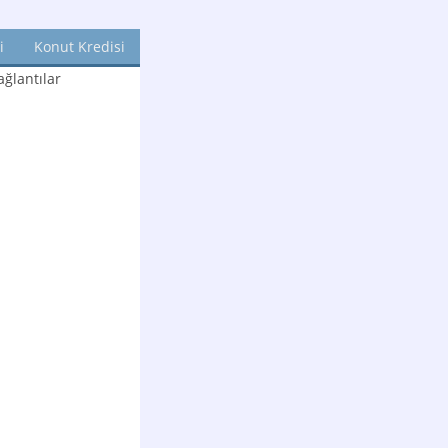
i
Konut Kredisi
ğlantılar