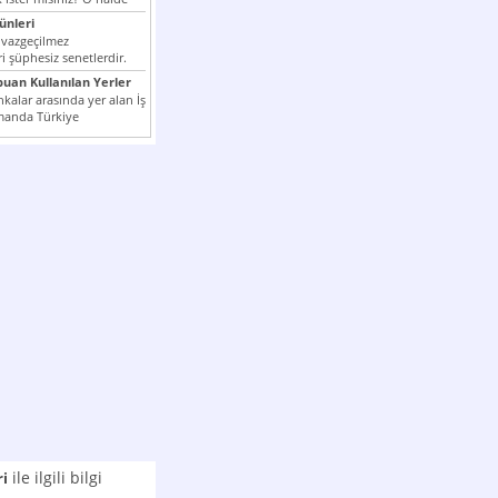
nleri
 vazgeçilmez
i şüphesiz senetlerdir.
n çok kullanılan ödeme
puan Kullanılan Yerler
er...
kalar arasında yer alan İş
manda Türkiye
k milli...
ile ilgili bilgi
ri