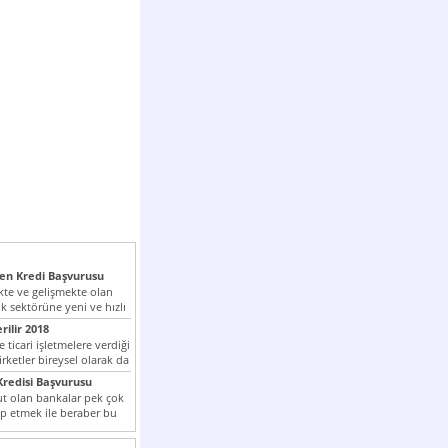
n Kredi Başvurusu
te ve gelişmekte olan
k sektörüne yeni ve hızlı
lan...
rilir 2018
 ticari işletmelere verdiği
irketler bireysel olarak da
tle kredi...
redisi Başvurusu
t olan bankalar pek çok
ap etmek ile beraber bu