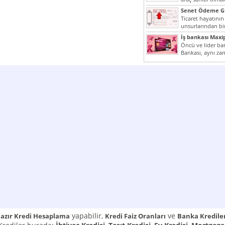
yazımız ilginizi...
Senet Ödeme Gü
Ticaret hayatının
unsurlarından bir
Çünkü senetler e
İş bankası Maxi
araçlarıdır. Taksitl
Öncü ve lider ban
Bankası, aynı za
Cumhuriyeti’nin il
yapabilir,
ve
azır Kredi Hesaplama
Kredi Faiz Oranları
Banka Kredile