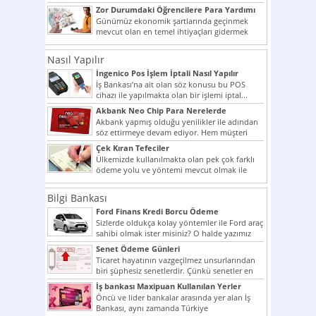
şekilde...
Zor Durumdaki Öğrencilere Para Yardımı
Günümüz ekonomik şartlarında geçinmek
mevcut olan en temel ihtiyaçları gidermek
dahi son derece zor olmak...
Nasıl Yapılır
İngenico Pos İşlem İptali Nasıl Yapılır
İş Bankası’na ait olan söz konusu bu POS
cihazı ile yapılmakta olan bir işlemi iptal...
Akbank Neo Chip Para Nerelerde
Kullanılır?
Akbank yapmış olduğu yenilikler ile adından
söz ettirmeye devam ediyor. Hem müşteri
potansiyelini arttırmak hem...
Çek Kıran Tefeciler
Ülkemizde kullanılmakta olan pek çok farklı
ödeme yolu ve yöntemi mevcut olmak ile
beraber bunlar...
Bilgi Bankası
Ford Finans Kredi Borcu Ödeme
Sizlerde oldukça kolay yöntemler ile Ford araç
sahibi olmak ister misiniz? O halde yazımız
ilginizi...
Senet Ödeme Günleri
Ticaret hayatının vazgeçilmez unsurlarından
biri şüphesiz senetlerdir. Çünkü senetler en
çok kullanılan ödeme araçlarıdır. Taksitler...
İş bankası Maxipuan Kullanılan Yerler
Öncü ve lider bankalar arasında yer alan İş
Bankası, aynı zamanda Türkiye