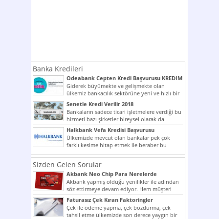
Banka Kredileri
Odeabank Cepten Kredi Başvurusu KREDIM
8444
Giderek büyümekte ve gelişmekte olan
ülkemiz bankacılık sektörüne yeni ve hızlı bir
giriş yapmış olan...
Senetle Kredi Verilir 2018
Bankaların sadece ticari işletmelere verdiği bu
hizmeti bazı şirketler bireysel olarak da
vermektedir. Senetle kredi...
Halkbank Vefa Kredisi Başvurusu
Ülkemizde mevcut olan bankalar pek çok
farklı kesime hitap etmek ile beraber bu
noktada son...
Sizden Gelen Sorular
Akbank Neo Chip Para Nerelerde
Kullanılır?
Akbank yapmış olduğu yenilikler ile adından
söz ettirmeye devam ediyor. Hem müşteri
potansiyelini arttırmak hem...
Faturasız Çek Kıran Faktoringler
Çek ile ödeme yapma, çek bozdurma, çek
tahsil etme ülkemizde son derece yaygın bir