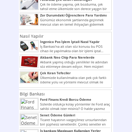
Çek ile ödeme yapma, çek bozdurma, çek
tahsil etme ülkemizde son derece yaygın bir
şekilde...
Zor Durumdaki Öğrencilere Para Yardımı
Günümüz ekonomik şartlarında geçinmek
mevcut olan en temel ihtiyaçları gidermek
dahi son derece zor olmak...
Nasıl Yapılır
İngenico Pos İşlem İptali Nasıl Yapılır
İş Bankası’na ait olan söz konusu bu POS
cihazı ile yapılmakta olan bir işlemi iptal...
Akbank Neo Chip Para Nerelerde
Kullanılır?
Akbank yapmış olduğu yenilikler ile adından
söz ettirmeye devam ediyor. Hem müşteri
potansiyelini arttırmak hem...
Çek Kıran Tefeciler
Ülkemizde kullanılmakta olan pek çok farklı
ödeme yolu ve yöntemi mevcut olmak ile
beraber bunlar...
Bilgi Bankası
Ford Finans Kredi Borcu Ödeme
Sizlerde oldukça kolay yöntemler ile Ford araç
sahibi olmak ister misiniz? O halde yazımız
ilginizi...
Senet Ödeme Günleri
Ticaret hayatının vazgeçilmez unsurlarından
biri şüphesiz senetlerdir. Çünkü senetler en
çok kullanılan ödeme araçlarıdır. Taksitler...
İş bankası Maxipuan Kullanılan Yerler