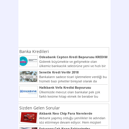
Banka Kredileri
Odeabank Cepten Kredi Başvurusu KREDIM
8444
Giderek büyümekte ve gelişmekte olan
ülkemiz bankacılık sektörüne yeni ve hızlı bir
giriş yapmış olan...
Senetle Kredi Verilir 2018
Bankaların sadece ticari işletmelere verdiği bu
hizmeti bazı şirketler bireysel olarak da
vermektedir. Senetle kredi...
Halkbank Vefa Kredisi Başvurusu
Ülkemizde mevcut olan bankalar pek çok
farklı kesime hitap etmek ile beraber bu
noktada son...
Sizden Gelen Sorular
Akbank Neo Chip Para Nerelerde
Kullanılır?
Akbank yapmış olduğu yenilikler ile adından
söz ettirmeye devam ediyor. Hem müşteri
potansiyelini arttırmak hem...
Faturasız Çek Kıran Faktoringler