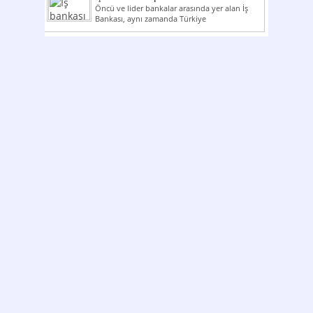
Öncü ve lider bankalar arasında yer alan İş
Bankası, aynı zamanda Türkiye
Cumhuriyeti’nin ilk milli...