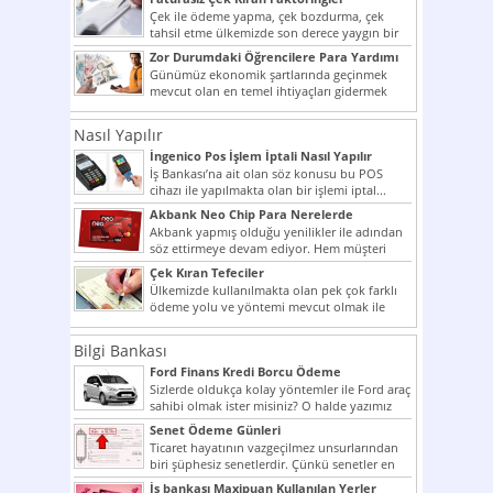
Çek ile ödeme yapma, çek bozdurma, çek
tahsil etme ülkemizde son derece yaygın bir
şekilde...
Zor Durumdaki Öğrencilere Para Yardımı
Günümüz ekonomik şartlarında geçinmek
mevcut olan en temel ihtiyaçları gidermek
dahi son derece zor olmak...
Nasıl Yapılır
İngenico Pos İşlem İptali Nasıl Yapılır
İş Bankası’na ait olan söz konusu bu POS
cihazı ile yapılmakta olan bir işlemi iptal...
Akbank Neo Chip Para Nerelerde
Kullanılır?
Akbank yapmış olduğu yenilikler ile adından
söz ettirmeye devam ediyor. Hem müşteri
potansiyelini arttırmak hem...
Çek Kıran Tefeciler
Ülkemizde kullanılmakta olan pek çok farklı
ödeme yolu ve yöntemi mevcut olmak ile
beraber bunlar...
Bilgi Bankası
Ford Finans Kredi Borcu Ödeme
Sizlerde oldukça kolay yöntemler ile Ford araç
sahibi olmak ister misiniz? O halde yazımız
ilginizi...
Senet Ödeme Günleri
Ticaret hayatının vazgeçilmez unsurlarından
biri şüphesiz senetlerdir. Çünkü senetler en
çok kullanılan ödeme araçlarıdır. Taksitler...
İş bankası Maxipuan Kullanılan Yerler