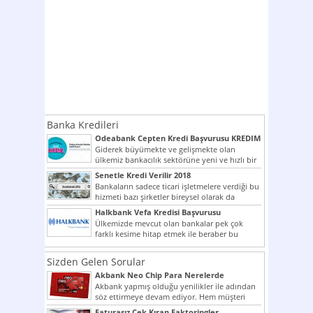
Banka Kredileri
Odeabank Cepten Kredi Başvurusu KREDIM
8444
Giderek büyümekte ve gelişmekte olan
ülkemiz bankacılık sektörüne yeni ve hızlı bir
giriş yapmış olan...
Senetle Kredi Verilir 2018
Bankaların sadece ticari işletmelere verdiği bu
hizmeti bazı şirketler bireysel olarak da
vermektedir. Senetle kredi...
Halkbank Vefa Kredisi Başvurusu
Ülkemizde mevcut olan bankalar pek çok
farklı kesime hitap etmek ile beraber bu
noktada son...
Sizden Gelen Sorular
Akbank Neo Chip Para Nerelerde
Kullanılır?
Akbank yapmış olduğu yenilikler ile adından
söz ettirmeye devam ediyor. Hem müşteri
potansiyelini arttırmak hem...
Faturasız Çek Kıran Faktoringler