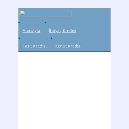
Anasayfa
İhtiyaç Kredisi
Taşıt Kredisi
Konut Kredisi