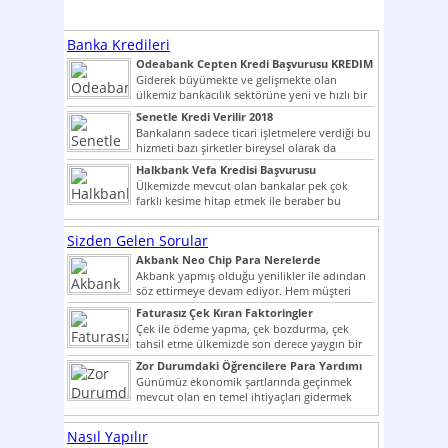
Banka Kredileri
Odeabank Cepten Kredi Başvurusu KREDIM
8444
Giderek büyümekte ve gelişmekte olan
ülkemiz bankacılık sektörüne yeni ve hızlı bir
giriş yapmış olan...
Senetle Kredi Verilir 2018
Bankaların sadece ticari işletmelere verdiği bu
hizmeti bazı şirketler bireysel olarak da
vermektedir. Senetle kredi...
Halkbank Vefa Kredisi Başvurusu
Ülkemizde mevcut olan bankalar pek çok
farklı kesime hitap etmek ile beraber bu
noktada son...
Sizden Gelen Sorular
Akbank Neo Chip Para Nerelerde
Kullanılır?
Akbank yapmış olduğu yenilikler ile adından
söz ettirmeye devam ediyor. Hem müşteri
potansiyelini arttırmak hem...
Faturasız Çek Kıran Faktoringler
Çek ile ödeme yapma, çek bozdurma, çek
tahsil etme ülkemizde son derece yaygın bir
şekilde...
Zor Durumdaki Öğrencilere Para Yardımı
Günümüz ekonomik şartlarında geçinmek
mevcut olan en temel ihtiyaçları gidermek
dahi son derece zor olmak...
Nasıl Yapılır