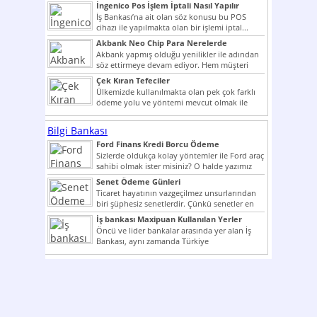
İngenico Pos İşlem İptali Nasıl Yapılır
İş Bankası’na ait olan söz konusu bu POS
cihazı ile yapılmakta olan bir işlemi iptal...
Akbank Neo Chip Para Nerelerde
Kullanılır?
Akbank yapmış olduğu yenilikler ile adından
söz ettirmeye devam ediyor. Hem müşteri
potansiyelini arttırmak hem...
Çek Kıran Tefeciler
Ülkemizde kullanılmakta olan pek çok farklı
ödeme yolu ve yöntemi mevcut olmak ile
beraber bunlar...
Bilgi Bankası
Ford Finans Kredi Borcu Ödeme
Sizlerde oldukça kolay yöntemler ile Ford araç
sahibi olmak ister misiniz? O halde yazımız
ilginizi...
Senet Ödeme Günleri
Ticaret hayatının vazgeçilmez unsurlarından
biri şüphesiz senetlerdir. Çünkü senetler en
çok kullanılan ödeme araçlarıdır. Taksitler...
İş bankası Maxipuan Kullanılan Yerler
Öncü ve lider bankalar arasında yer alan İş
Bankası, aynı zamanda Türkiye
Cumhuriyeti’nin ilk milli...