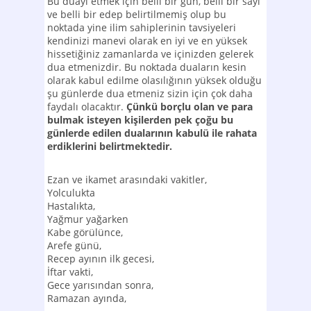
Bu duayı etmek için belli bir gün, belli bir sayı
ve belli bir edep belirtilmemiş olup bu
noktada yine ilim sahiplerinin tavsiyeleri
kendinizi manevi olarak en iyi ve en yüksek
hissetiğiniz zamanlarda ve içinizden gelerek
dua etmenizdir. Bu noktada duaların kesin
olarak kabul edilme olasılığının yüksek olduğu
şu günlerde dua etmeniz sizin için çok daha
faydalı olacaktır.
Çünkü borçlu olan ve para
bulmak isteyen kişilerden pek çoğu bu
günlerde edilen dualarının kabulü ile rahata
erdiklerini belirtmektedir.
Ezan ve ikamet arasındaki vakitler,
Yolculukta
Hastalıkta,
Yağmur yağarken
Kabe görülünce,
Arefe günü,
Recep ayının ilk gecesi,
İftar vakti,
Gece yarısından sonra,
Ramazan ayında,