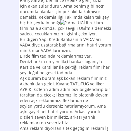
Barış ARDUÇ denilince özellikle genç kızlar
için akan sular durur. Ama benim gibi nötr
durumda olanlar için pek akılda kalmıyor
demekki. Reklamla ilgili aklımda kalan tek şey
hiç bir şey kalmadığı
Ama UGİ li reklam
filmi hala aklımda, çok sevgili UGİ’miz demekki
sadece çocuklarımızın ilgisini çekmiyor.
Bir diğeri Yapı Kredi Bankasının VADA’ları
VADA diye uzatarak bağırmalarını hatırlıyorum
minik mor VADA larımızın.
Birde film tadında reklamlarımız var.
Denizbank’ın en yenilikçi banka sloganıyla
Kars da ve Karslılar ile çektiği reklam filmi her
şey doğal belgesel tadında.
Aşk buram buram aşk kokan reklam filmimiz
Akbank dan geldi. Kıvanç TATLITUĞ ve İlker
AYRIK ikizlerin adım adım bizi bilgilendirip bir
taraftan da, çiçekçi kızımız ile platonik devam
eden aşk reklamımız. Reklamda ne
söyleniyordu derseniz hatırlamıyorum. Ama
aşkı gayet net hatırlıyorum. Arkası yarınlı
dizileri seven bir milletiz, arkası yarınlı
reklamları da severiz biz.
Ama reklam diyorsanız tek geçtiğim reklam İş