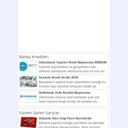
Banka Kredileri
Odeabank Cepten Kredi Başvurusu KREDIM
8444
Giderek büyümekte ve gelişmekte olan
ülkemiz bankacılık sektörüne yeni ve hızlı bir
giriş yapmış olan...
Senetle Kredi Verilir 2018
Bankaların sadece ticari işletmelere verdiği bu
hizmeti bazı şirketler bireysel olarak da
vermektedir. Senetle kredi...
Halkbank Vefa Kredisi Başvurusu
Ülkemizde mevcut olan bankalar pek çok
farklı kesime hitap etmek ile beraber bu
noktada son...
Sizden Gelen Sorular
Akbank Neo Chip Para Nerelerde
Kullanılır?
Akbank yapmış olduğu yenilikler ile adından
söz ettirmeye devam ediyor. Hem müşteri