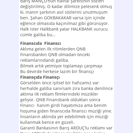
Barış MANÇO’nun halhal şarkısının sözleri
değiştirilmiş. O kadar dilimize pelesenk olmuş
ki, inanın şarkının asıl sözlerini unutmuşum
ben. Şahan GÖKBAKAKAR varsa işin içinde
eğlence olmasıda kaçınılmaz gibi görünüyor.
Halk ister Halkbank yatar HALKBANK vurucu
cümle galiba bu…
Finanscıda Finanscı
Aklıma gelen ilk ritimlerden QNB
Finansbankın QNB olmadan önceki
reklamlarındandı galiba.
Bilmek artık yetmiyor toplamayı çarpmayı
Bu devirde herkese lazım bir finansçı
Finansçıda Finansçı
Görselden önce işitsel bir hafızamız var
herhalde galiba sanırsam zira banka denilince
aklıma ilk reklam filmlerindeki müzikler
geliyor. QNB Finansbank olduktan sonra
Financı hanım girdi hayatımıza ama benim
hoşuma giden finanscıda finanscı müziği yine.
İnsanların aklında yer edebilmek için müziği
kullanmak bence en güzeli.
Garanti Bankasının Barış ARDUÇ’lu reklamı var