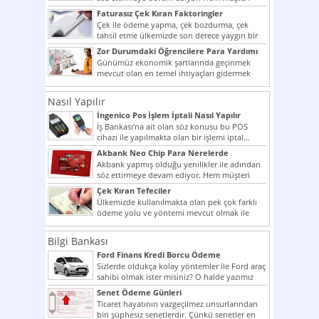
potansiyelini arttırmak hem...
Faturasız Çek Kıran Faktoringler
Çek ile ödeme yapma, çek bozdurma, çek
tahsil etme ülkemizde son derece yaygın bir
şekilde...
Zor Durumdaki Öğrencilere Para Yardımı
Günümüz ekonomik şartlarında geçinmek
mevcut olan en temel ihtiyaçları gidermek
dahi son derece zor olmak...
Nasıl Yapılır
İngenico Pos İşlem İptali Nasıl Yapılır
İş Bankası’na ait olan söz konusu bu POS
cihazı ile yapılmakta olan bir işlemi iptal...
Akbank Neo Chip Para Nerelerde
Kullanılır?
Akbank yapmış olduğu yenilikler ile adından
söz ettirmeye devam ediyor. Hem müşteri
potansiyelini arttırmak hem...
Çek Kıran Tefeciler
Ülkemizde kullanılmakta olan pek çok farklı
ödeme yolu ve yöntemi mevcut olmak ile
beraber bunlar...
Bilgi Bankası
Ford Finans Kredi Borcu Ödeme
Sizlerde oldukça kolay yöntemler ile Ford araç
sahibi olmak ister misiniz? O halde yazımız
ilginizi...
Senet Ödeme Günleri
Ticaret hayatının vazgeçilmez unsurlarından
biri şüphesiz senetlerdir. Çünkü senetler en