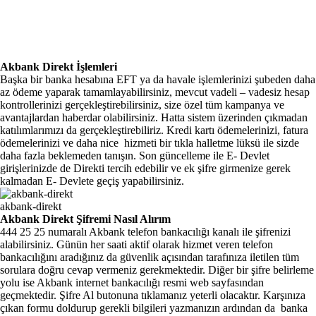
Akbank Direkt İşlemleri
Başka bir banka hesabına EFT ya da havale işlemlerinizi şubeden daha
az ödeme yaparak tamamlayabilirsiniz, mevcut vadeli – vadesiz hesap
kontrollerinizi gerçekleştirebilirsiniz, size özel tüm kampanya ve
avantajlardan haberdar olabilirsiniz. Hatta sistem üzerinden çıkmadan
katılımlarımızı da gerçekleştirebiliriz. Kredi kartı ödemelerinizi, fatura
ödemelerinizi ve daha nice hizmeti bir tıkla halletme lüksü ile sizde
daha fazla beklemeden tanışın. Son güncelleme ile E- Devlet
girişlerinizde de Direkti tercih edebilir ve ek şifre girmenize gerek
kalmadan E- Devlete geçiş yapabilirsiniz.
akbank-direkt
Akbank Direkt Şifremi Nasıl Alırım
444 25 25 numaralı Akbank telefon bankacılığı kanalı ile şifrenizi
alabilirsiniz. Günün her saati aktif olarak hizmet veren telefon
bankacılığını aradığınız da güvenlik açısından tarafınıza iletilen tüm
sorulara doğru cevap vermeniz gerekmektedir. Diğer bir şifre belirleme
yolu ise Akbank internet bankacılığı resmi web sayfasından
geçmektedir. Şifre Al butonuna tıklamanız yeterli olacaktır. Karşınıza
çıkan formu doldurup gerekli bilgileri yazmanızın ardından da banka