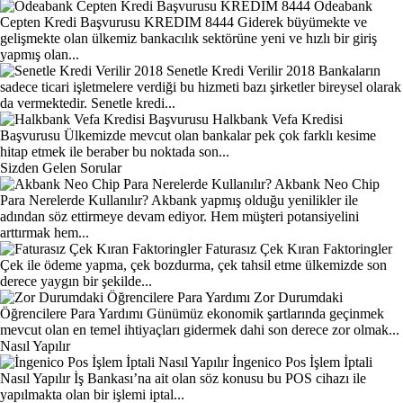
Odeabank
Cepten Kredi Başvurusu KREDIM 8444
Giderek büyümekte ve
gelişmekte olan ülkemiz bankacılık sektörüne yeni ve hızlı bir giriş
yapmış olan...
Senetle Kredi Verilir 2018
Bankaların
sadece ticari işletmelere verdiği bu hizmeti bazı şirketler bireysel olarak
da vermektedir. Senetle kredi...
Halkbank Vefa Kredisi
Başvurusu
Ülkemizde mevcut olan bankalar pek çok farklı kesime
hitap etmek ile beraber bu noktada son...
Sizden Gelen Sorular
Akbank Neo Chip
Para Nerelerde Kullanılır?
Akbank yapmış olduğu yenilikler ile
adından söz ettirmeye devam ediyor. Hem müşteri potansiyelini
arttırmak hem...
Faturasız Çek Kıran Faktoringler
Çek ile ödeme yapma, çek bozdurma, çek tahsil etme ülkemizde son
derece yaygın bir şekilde...
Zor Durumdaki
Öğrencilere Para Yardımı
Günümüz ekonomik şartlarında geçinmek
mevcut olan en temel ihtiyaçları gidermek dahi son derece zor olmak...
Nasıl Yapılır
İngenico Pos İşlem İptali
Nasıl Yapılır
İş Bankası’na ait olan söz konusu bu POS cihazı ile
yapılmakta olan bir işlemi iptal...