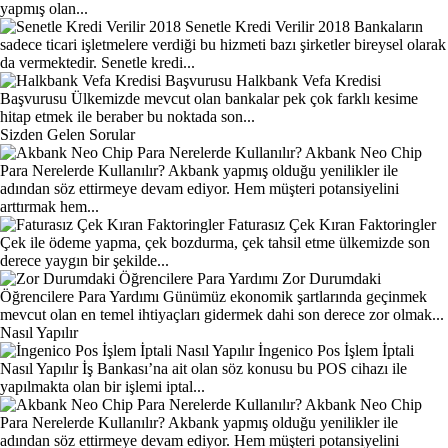
yapmış olan...
Senetle Kredi Verilir 2018
Bankaların
sadece ticari işletmelere verdiği bu hizmeti bazı şirketler bireysel olarak
da vermektedir. Senetle kredi...
Halkbank Vefa Kredisi
Başvurusu
Ülkemizde mevcut olan bankalar pek çok farklı kesime
hitap etmek ile beraber bu noktada son...
Sizden Gelen Sorular
Akbank Neo Chip
Para Nerelerde Kullanılır?
Akbank yapmış olduğu yenilikler ile
adından söz ettirmeye devam ediyor. Hem müşteri potansiyelini
arttırmak hem...
Faturasız Çek Kıran Faktoringler
Çek ile ödeme yapma, çek bozdurma, çek tahsil etme ülkemizde son
derece yaygın bir şekilde...
Zor Durumdaki
Öğrencilere Para Yardımı
Günümüz ekonomik şartlarında geçinmek
mevcut olan en temel ihtiyaçları gidermek dahi son derece zor olmak...
Nasıl Yapılır
İngenico Pos İşlem İptali
Nasıl Yapılır
İş Bankası’na ait olan söz konusu bu POS cihazı ile
yapılmakta olan bir işlemi iptal...
Akbank Neo Chip
Para Nerelerde Kullanılır?
Akbank yapmış olduğu yenilikler ile
adından söz ettirmeye devam ediyor. Hem müşteri potansiyelini