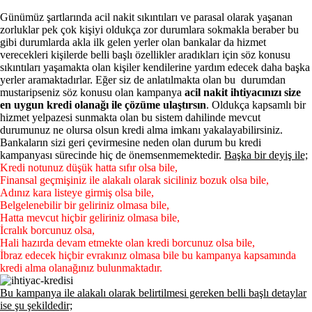
Günümüz şartlarında acil nakit sıkıntıları ve parasal olarak yaşanan
zorluklar pek çok kişiyi oldukça zor durumlara sokmakla beraber bu
gibi durumlarda akla ilk gelen yerler olan bankalar da hizmet
verecekleri kişilerde belli başlı özellikler aradıkları için söz konusu
sıkıntıları yaşamakta olan kişiler kendilerine yardım edecek daha başka
yerler aramaktadırlar. Eğer siz de anlatılmakta olan bu durumdan
mustaripseniz söz konusu olan kampanya
acil nakit ihtiyacınızı size
en uygun kredi olanağı ile çözüme ulaştırsın
. Oldukça kapsamlı bir
hizmet yelpazesi sunmakta olan bu sistem dahilinde mevcut
durumunuz ne olursa olsun kredi alma imkanı yakalayabilirsiniz.
Bankaların sizi geri çevirmesine neden olan durum bu kredi
kampanyası sürecinde hiç de önemsenmemektedir.
Başka bir deyiş ile;
Kredi notunuz düşük hatta sıfır olsa bile,
Finansal geçmişiniz ile alakalı olarak siciliniz bozuk olsa bile,
Adınız kara listeye girmiş olsa bile,
Belgelenebilir bir geliriniz olmasa bile,
Hatta mevcut hiçbir geliriniz olmasa bile,
İcralık borcunuz olsa,
Hali hazırda devam etmekte olan kredi borcunuz olsa bile,
İbraz edecek hiçbir evrakınız olmasa bile bu kampanya kapsamında
kredi alma olanağınız bulunmaktadır.
Bu kampanya ile alakalı olarak belirtilmesi gereken belli başlı detaylar
ise şu şekildedir;