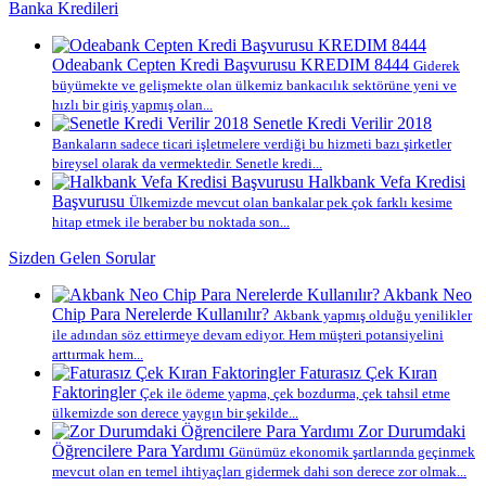
Banka Kredileri
Odeabank Cepten Kredi Başvurusu KREDIM 8444
Giderek
büyümekte ve gelişmekte olan ülkemiz bankacılık sektörüne yeni ve
hızlı bir giriş yapmış olan...
Senetle Kredi Verilir 2018
Bankaların sadece ticari işletmelere verdiği bu hizmeti bazı şirketler
bireysel olarak da vermektedir. Senetle kredi...
Halkbank Vefa Kredisi
Başvurusu
Ülkemizde mevcut olan bankalar pek çok farklı kesime
hitap etmek ile beraber bu noktada son...
Sizden Gelen Sorular
Akbank Neo
Chip Para Nerelerde Kullanılır?
Akbank yapmış olduğu yenilikler
ile adından söz ettirmeye devam ediyor. Hem müşteri potansiyelini
arttırmak hem...
Faturasız Çek Kıran
Faktoringler
Çek ile ödeme yapma, çek bozdurma, çek tahsil etme
ülkemizde son derece yaygın bir şekilde...
Zor Durumdaki
Öğrencilere Para Yardımı
Günümüz ekonomik şartlarında geçinmek
mevcut olan en temel ihtiyaçları gidermek dahi son derece zor olmak...