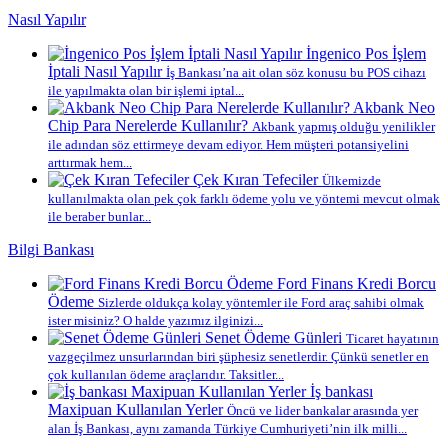
Nasıl Yapılır
İngenico Pos İşlem
İptali Nasıl Yapılır
İş Bankası’na ait olan söz konusu bu POS cihazı
ile yapılmakta olan bir işlemi iptal...
Akbank Neo
Chip Para Nerelerde Kullanılır?
Akbank yapmış olduğu yenilikler
ile adından söz ettirmeye devam ediyor. Hem müşteri potansiyelini
arttırmak hem...
Çek Kıran Tefeciler
Ülkemizde
kullanılmakta olan pek çok farklı ödeme yolu ve yöntemi mevcut olmak
ile beraber bunlar...
Bilgi Bankası
Ford Finans Kredi Borcu
Ödeme
Sizlerde oldukça kolay yöntemler ile Ford araç sahibi olmak
ister misiniz? O halde yazımız ilginizi...
Senet Ödeme Günleri
Ticaret hayatının
vazgeçilmez unsurlarından biri şüphesiz senetlerdir. Çünkü senetler en
çok kullanılan ödeme araçlarıdır. Taksitler...
İş bankası
Maxipuan Kullanılan Yerler
Öncü ve lider bankalar arasında yer
alan İş Bankası, aynı zamanda Türkiye Cumhuriyeti’nin ilk milli...