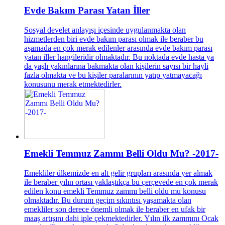
Evde Bakım Parası Yatan İller
Sosyal develet anlayışı içesinde uygulanmakta olan
hizmetlerden biri evde bakım parası olmak ile beraber bu
aşamada en çok merak edilenler arasında evde bakım parası
yatan iller hangileridir olmaktadır. Bu noktada evde hasta ya
da yaşlı yakınlarına bakmakta olan kişilerin sayısı bir hayli
fazla olmakta ve bu kişiler paralarının yatıp yatmayacağı
konusunu merak etmektedirler.
Emekli Temmuz Zammı Belli Oldu Mu? -2017-
Emekliler ülkemizde en alt gelir grupları arasında yer almak
ile beraber yılın ortası yaklaştıkça bu çerçevede en çok merak
edilen konu emekli Temmuz zammı belli oldu mu konusu
olmaktadır. Bu durum geçim sıkıntısı yaşamakta olan
emekliler son derece önemli olmak ile beraber en ufak bir
maaş artışını dahi iple çekmektedirler. Yılın ilk zammını Ocak