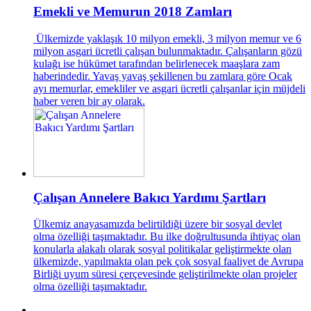
Emekli ve Memurun 2018 Zamları
Ülkemizde yaklaşık 10 milyon emekli, 3 milyon memur ve 6
milyon asgari ücretli çalışan bulunmaktadır. Çalışanların gözü
kulağı ise hükümet tarafından belirlenecek maaşlara zam
haberindedir. Yavaş yavaş şekillenen bu zamlara göre Ocak
ayı memurlar, emekliler ve asgari ücretli çalışanlar için müjdeli
haber veren bir ay olarak.
Çalışan Annelere Bakıcı Yardımı Şartları
Ülkemiz anayasamızda belirtildiği üzere bir sosyal devlet
olma özelliği taşımaktadır. Bu ilke doğrultusunda ihtiyaç olan
konularla alakalı olarak sosyal politikalar geliştirmekte olan
ülkemizde, yapılmakta olan pek çok sosyal faaliyet de Avrupa
Birliği uyum süresi çerçevesinde geliştirilmekte olan projeler
olma özelliği taşımaktadır.