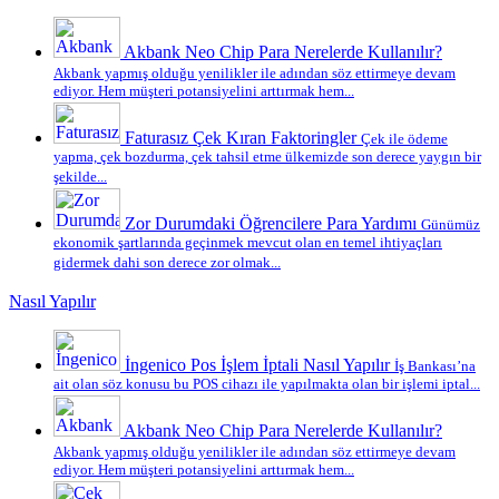
Akbank Neo Chip Para Nerelerde Kullanılır?
Akbank yapmış olduğu yenilikler ile adından söz ettirmeye devam
ediyor. Hem müşteri potansiyelini arttırmak hem...
Faturasız Çek Kıran Faktoringler
Çek ile ödeme
yapma, çek bozdurma, çek tahsil etme ülkemizde son derece yaygın bir
şekilde...
Zor Durumdaki Öğrencilere Para Yardımı
Günümüz
ekonomik şartlarında geçinmek mevcut olan en temel ihtiyaçları
gidermek dahi son derece zor olmak...
Nasıl Yapılır
İngenico Pos İşlem İptali Nasıl Yapılır
İş Bankası’na
ait olan söz konusu bu POS cihazı ile yapılmakta olan bir işlemi iptal...
Akbank Neo Chip Para Nerelerde Kullanılır?
Akbank yapmış olduğu yenilikler ile adından söz ettirmeye devam
ediyor. Hem müşteri potansiyelini arttırmak hem...