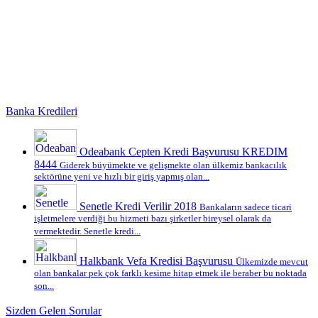
Banka Kredileri
Odeabank Cepten Kredi Başvurusu KREDIM
8444
Giderek büyümekte ve gelişmekte olan ülkemiz bankacılık
sektörüne yeni ve hızlı bir giriş yapmış olan...
Senetle Kredi Verilir 2018
Bankaların sadece ticari
işletmelere verdiği bu hizmeti bazı şirketler bireysel olarak da
vermektedir. Senetle kredi...
Halkbank Vefa Kredisi Başvurusu
Ülkemizde mevcut
olan bankalar pek çok farklı kesime hitap etmek ile beraber bu noktada
son...
Sizden Gelen Sorular