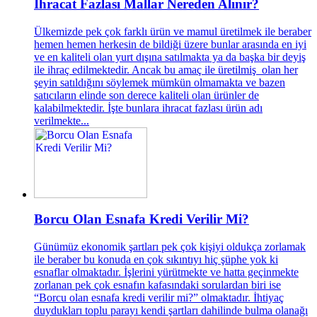
İhracat Fazlası Mallar Nereden Alınır?
Ülkemizde pek çok farklı ürün ve mamul üretilmek ile beraber
hemen hemen herkesin de bildiği üzere bunlar arasında en iyi
ve en kaliteli olan yurt dışına satılmakta ya da başka bir deyiş
ile ihraç edilmektedir. Ancak bu amaç ile üretilmiş olan her
şeyin satıldığını söylemek mümkün olmamakta ve bazen
satıcıların elinde son derece kaliteli olan ürünler de
kalabilmektedir. İşte bunlara ihracat fazlası ürün adı
verilmekte...
Borcu Olan Esnafa Kredi Verilir Mi?
Günümüz ekonomik şartları pek çok kişiyi oldukça zorlamak
ile beraber bu konuda en çok sıkıntıyı hiç şüphe yok ki
esnaflar olmaktadır. İşlerini yürütmekte ve hatta geçinmekte
zorlanan pek çok esnafın kafasındaki sorulardan biri ise
“Borcu olan esnafa kredi verilir mi?” olmaktadır. İhtiyaç
duydukları toplu parayı kendi şartları dahilinde bulma olanağı