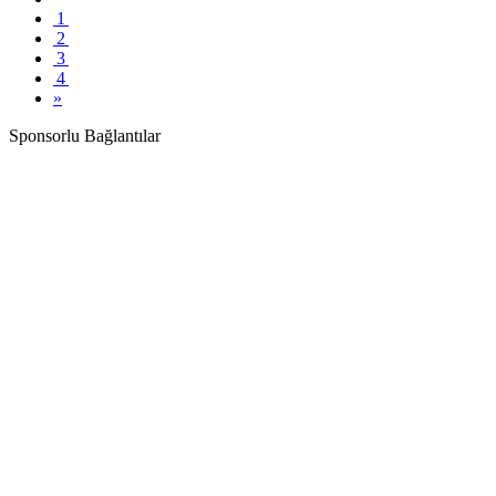
1
2
3
4
»
Sponsorlu Bağlantılar