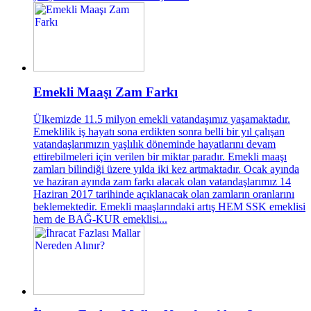
Emekli Maaşı Zam Farkı
Ülkemizde 11.5 milyon emekli vatandaşımız yaşamaktadır.
Emeklilik iş hayatı sona erdikten sonra belli bir yıl çalışan
vatandaşlarımızın yaşlılık döneminde hayatlarını devam
ettirebilmeleri için verilen bir miktar paradır. Emekli maaşı
zamları bilindiği üzere yılda iki kez artmaktadır. Ocak ayında
ve haziran ayında zam farkı alacak olan vatandaşlarımız 14
Haziran 2017 tarihinde açıklanacak olan zamların oranlarını
beklemektedir. Emekli maaşlarındaki artış HEM SSK emeklisi
hem de BAĞ-KUR emeklisi...