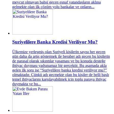
mevcut olmayan bahsi geçen esnaf vatandaşların aklına
gelmekte olan ilk çözüm yolu bankalar ve onların...
Suriyelilere Banka Kredisi Veriliyor Mu?
Ülkemize yerleşmiş olan Suriyeli kişilerin sayısı her geçen
gün daha da artış göstermek ile beraber adı geçen bu kişilerin
de parasal olarak sıkıntılar yaşaması ve bu konuda desteğe
ihtiyaç duyması yadsınamaz bir gerçektir. Bu aşamada akla
gelen ilk soru ise “Suriyelilere banka kredisi veriliyor mu?”
olmaktadır. Çünkü adı geçmekte olan bu kişiler de belli başlı
temel ihtiyaçlarını karşılayabilmek için toplu paraya ihtiyaç
duymakta ve bu...