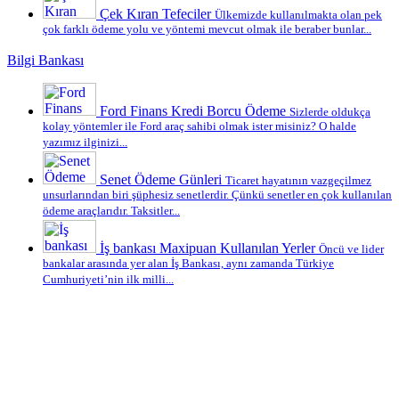
Çek Kıran Tefeciler
Ülkemizde kullanılmakta olan pek
çok farklı ödeme yolu ve yöntemi mevcut olmak ile beraber bunlar...
Bilgi Bankası
Ford Finans Kredi Borcu Ödeme
Sizlerde oldukça
kolay yöntemler ile Ford araç sahibi olmak ister misiniz? O halde
yazımız ilginizi...
Senet Ödeme Günleri
Ticaret hayatının vazgeçilmez
unsurlarından biri şüphesiz senetlerdir. Çünkü senetler en çok kullanılan
ödeme araçlarıdır. Taksitler...
İş bankası Maxipuan Kullanılan Yerler
Öncü ve lider
bankalar arasında yer alan İş Bankası, aynı zamanda Türkiye
Cumhuriyeti’nin ilk milli...