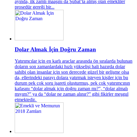
ayında, ilk zamlı maaşını da Şubat’ta almış olan emekliler
prosedür gereği bir...
Dolar Almak İçin Doğru Zaman
Yatırımcılar için en karlı araçlar arasında ön sıralarda bulunan
doların son zamanlardaki hızlı yükselişi hali hazırda dolar
sahibi olan insanlar için son derecede güzel bir gelişme olsa
da, ellerindeki parayı dolara yatırmak isteyen kişiler için bu
durum pek çok soru işareti oluşturmuş, pek çok yatırımcının
kafasını “dolar almak için doğru zaman mı?”, “dolar almalı
mıyım?” ya da “dolar ne zaman alınır?” gibi fikirler meşgul
etmektedir.