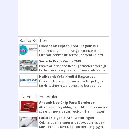
Banka Kredileri
Odeabank Cepten Kredi Başvurusu
KREDIM 8444
Giderek büyümekte ve gelişmekte olan
ülkemiz bankacılık sektörüne yeni ve hızlı
bir giriş yapmış olan...
Senetle Kredi Verilir 2018
Bankaların sadece ticari işletmelere verdiği
bu hizmeti bazı şirketler bireysel olarak da
vermektedir. Senetle kredi...
Halkbank Vefa Kredisi Başvurusu
Ülkemizde mevcut olan bankalar pek çok
farklı kesime hitap etmek ile beraber bu
noktada son...
Sizden Gelen Sorular
Akbank Neo Chip Para Nerelerde
Kullanılır?
Akbank yapmış olduğu yenilikler ile adından
söz ettirmeye devam ediyor. Hem müşteri
potansiyelini arttırmak hem...
Faturasız Çek Kıran Faktoringler
Çek ile ödeme yapma, çek bozdurma, çek
tahsil etme ülkemizde son derece yaygın