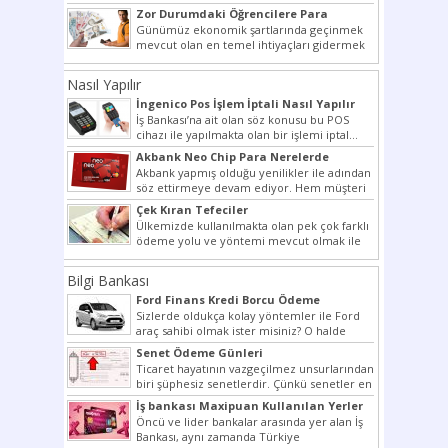
bir şekilde...
Zor Durumdaki Öğrencilere Para
Yardımı
Günümüz ekonomik şartlarında geçinmek
mevcut olan en temel ihtiyaçları gidermek
dahi son derece zor olmak...
Nasıl Yapılır
İngenico Pos İşlem İptali Nasıl Yapılır
İş Bankası’na ait olan söz konusu bu POS
cihazı ile yapılmakta olan bir işlemi iptal...
Akbank Neo Chip Para Nerelerde
Kullanılır?
Akbank yapmış olduğu yenilikler ile adından
söz ettirmeye devam ediyor. Hem müşteri
potansiyelini arttırmak hem...
Çek Kıran Tefeciler
Ülkemizde kullanılmakta olan pek çok farklı
ödeme yolu ve yöntemi mevcut olmak ile
beraber bunlar...
Bilgi Bankası
Ford Finans Kredi Borcu Ödeme
Sizlerde oldukça kolay yöntemler ile Ford
araç sahibi olmak ister misiniz? O halde
yazımız ilginizi...
Senet Ödeme Günleri
Ticaret hayatının vazgeçilmez unsurlarından
biri şüphesiz senetlerdir. Çünkü senetler en
çok kullanılan ödeme araçlarıdır. Taksitler...
İş bankası Maxipuan Kullanılan Yerler
Öncü ve lider bankalar arasında yer alan İş
Bankası, aynı zamanda Türkiye